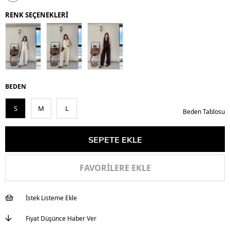
İndirim
RENK SEÇENEKLERİ
BEDEN
S
M
L
Beden Tablosu
FAVORILERE EKLE
İstek Listeme Ekle
Fiyat Düşünce Haber Ver