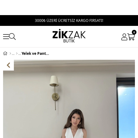
3000₺ ÜZERİ ÜCRETSİZ KARGO FIRSATI!
0
Yelek ve Pantolonlu Keten İkili Takım Beyaz 2341