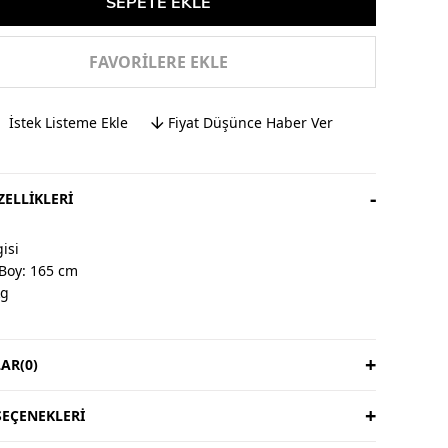
FAVORILERE EKLE
İstek Listeme Ekle
Fiyat Düşünce Haber Ver
ELLIKLERI
isi
Boy: 165 cm
kg
AR
(0)
& İade
ardır, iade yoktur.
süresi 3 iş günüdür.
EÇENEKLERI
ıya aittir.