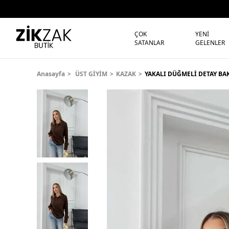
ÇOK
YENİ
SATANLAR
GELENLER
Anasayfa
ÜST GİYİM
KAZAK
YAKALI DÜĞMELİ DETAY BA