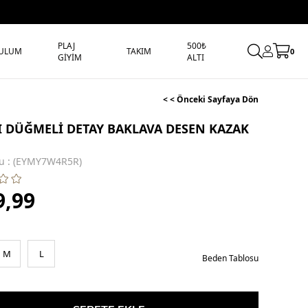
PLAJ
500₺
ULUM
TAKIM
0
GİYİM
ALTI
< < Önceki Sayfaya Dön
I DÜĞMELİ DETAY BAKLAVA DESEN KAZAK
u
(EYMY7W4R5R)
9,99
M
L
Beden Tablosu