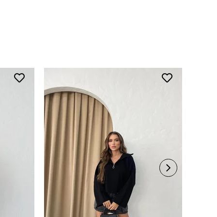
 Talimatı
ede yıkayınız.
rerek yıkayınız.
li ürünlerde yıkama mendili kullanınız.
süet ürünleri makinede yıkamayınız, kuru temizleme
iniz.