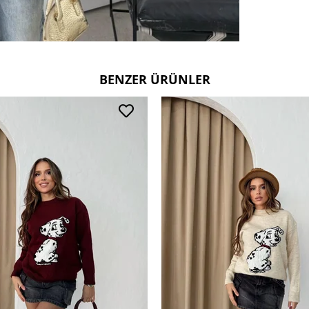
Kullanım
30 derec
Ters çevi
Çift renk
BENZER ÜRÜNLER
Deri ve 
tercih ed