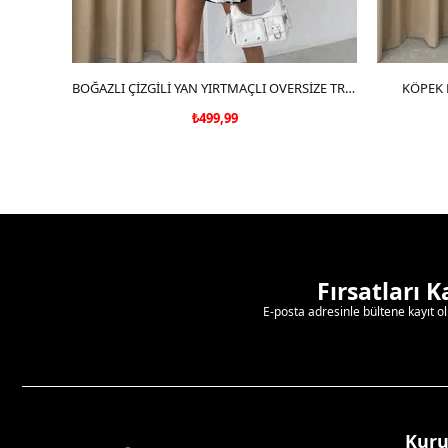
SEPETE EKLE
BOĞAZLI ÇİZGİLİ YAN YIRTMAÇLI OVERSİZE TRİKO KAZAK SİYAH
KÖPEK 
₺499,99
Fırsatları 
E-posta adresinle bültene kayıt o
Kur