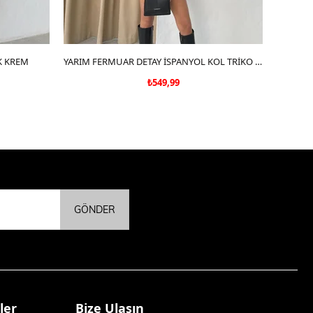
K KREM
SEPETE EKLE
YARIM FERMUAR DETAY İSPANYOL KOL TRİKO SİYAH
LEOPA
₺549,99
GÖNDER
ler
Bize Ulaşın