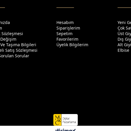
mızda
Hesabım
Yeni G
im
Siparişlerim
Çok Sa
ik Sözleşmesi
Sepetim
Üst Gi
 Değişim
Favorilerim
Dış Gi
Ve Taşıma Bilgileri
Üyelik Bilgilerim
Alt Gi
li Satış Sözleşmesi
Elbise
Sorulan Sorular