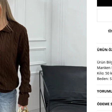
ÜRÜN ÖZ
Ürün Bilg
Manken 
Kilo: 50 
Beden: S
YORUML
Değişim 
Değişim v
Değişim 
ÖDEME S
Kargo alıc