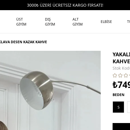
3000₺ ÜZERİ ÜCRETSİZ KARGO FIRSATI!
ÜST
DIŞ
ALT
ELBİSE
T
GİYİM
GİYİM
GİYİM
KLAVA DESEN KAZAK KAHVE
YAKAL
KAHVE
Stok Kod
₺74
BEDEN
S