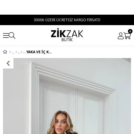
3000₺ ÜZERİ ÜCRETSİZ KARGO FIRSATI!
0
YAKA VE İÇ KÜRK DETAY KEMERLİ LAMİNE MONT SİYAH 3146