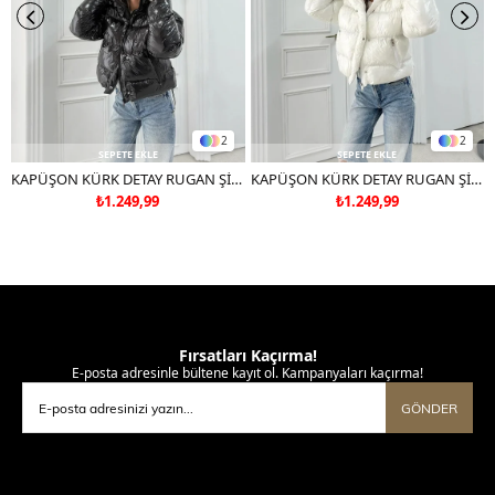
2
2
SEPETE EKLE
SEPETE EKLE
KAPÜŞON KÜRK DETAY RUGAN ŞİŞME MONT SİYAH
KAPÜŞON KÜRK DETAY RUGAN ŞİŞME MONT BEYAZ
₺1.249,99
₺1.249,99
Fırsatları Kaçırma!
E-posta adresinle bültene kayıt ol. Kampanyaları kaçırma!
GÖNDER