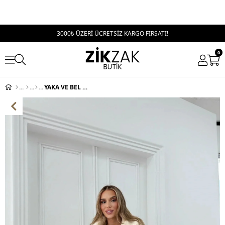
3000₺ ÜZERİ ÜCRETSİZ KARGO FIRSATI!
0
YAKA VE BEL KEMERLİ ŞERİT DETAY TEDDY MONT KREM