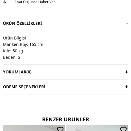
Fiyat Düşünce Haber Ver
ÜRÜN ÖZELLIKLERI
Ürün Bilgisi
Manken Boy: 165 cm
Kilo: 50 kg
Beden: S
YORUMLAR
(0)
Değişim & İade
Değişim vardır, iade yoktur.
Değişim süresi 3 iş günüdür.
ÖDEME SEÇENEKLERI
Kargo alıcıya aittir.
Kullanım Talimatı
30 derecede yıkayınız.
BENZER ÜRÜNLER
Ters çevirerek yıkayınız.
Çift renkli ürünlerde yıkama mendili kullanınız.