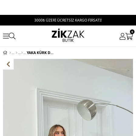
3000₺ ÜZERİ ÜCRETSİZ KARGO FIRSATI!
0
YAKA KÜRK DETAY KEMERLİ KAŞE PANÇO SİYAH