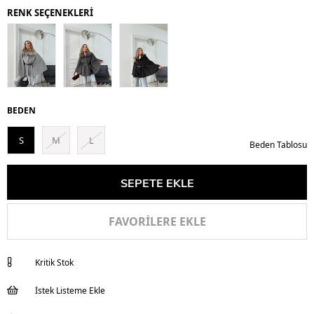
RENK SEÇENEKLERİ
BEDEN
S
M
L
Beden Tablosu
FAVORILERE EKLE
Kritik Stok
İstek Listeme Ekle