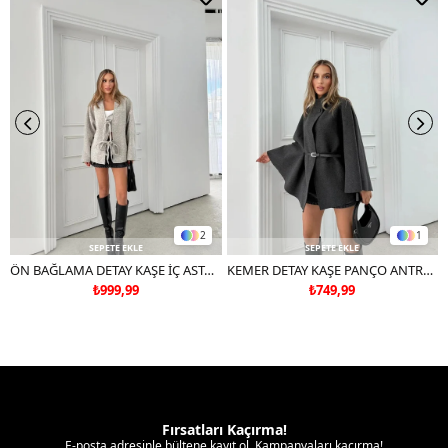
Deri ve süet ürünleri makinede yıkamayınız, kuru temizleme
tercih ediniz.
2
1
SEPETE EKLE
SEPETE EKLE
ÖN BAĞLAMA DETAY KAŞE İÇ ASTARLI MONT GRİ
KEMER DETAY KAŞE PANÇO ANTRASİT
₺999,99
₺749,99
Fırsatları Kaçırma!
E-posta adresinle bültene kayıt ol. Kampanyaları kaçırma!