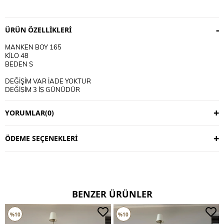
ÜRÜN ÖZELLIKLERI
MANKEN BOY 165
KİLO 48
BEDEN S
DEĞİŞİM VAR İADE YOKTUR
DEĞİŞİM 3 İŞ GÜNÜDÜR
KARGO ALICIYA AİTTİR
YORUMLAR
(0)
KULLANIM TALİMATI
30 DERECE YIKANIR
TERS CEVİRİP YIKAYINIZ
ÖDEME SEÇENEKLERI
CİFT RENKLİ ÜRÜNLERDE YIKAMA MENDİLİ KULLANINIZ
DERİ SÜET ÜRÜNLERİ MAKİNEDE YIKAMAYINIZ KURU TEMİZLEME
TERCİH EDİNİZ
BENZER ÜRÜNLER
%10
%10