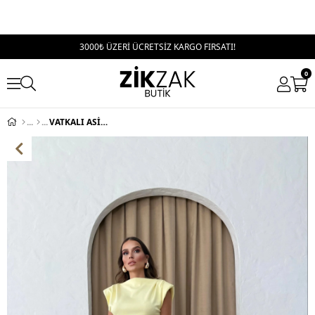
3000₺ ÜZERİ ÜCRETSİZ KARGO FIRSATI!
0
VATKALI ASİMETRİK DETAY BLUZ VE PANTOLONLU İKİLİ TAKIM SARI