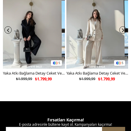
5
5
SEPETE EKLE
SEPETE EKLE
Yaka Atkı Bağlama Detay Ceket Ve Pantolonlu Double Kumaş İkili Takım Siyah 2117
Yaka Atkı Bağlama Detay Ceket Ve Pantolonlu Double Kumaş İkili Takım Bej 2117
₺1.999,99
₺1.799,99
₺1.999,99
₺1.799,99
Fırsatları Kaçırma!
E-posta adresinle bültene kayıt ol. Kampanyaları kaçırma!