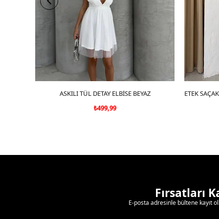
ASKILI TÜL DETAY ELBİSE BEYAZ
SEPETE EKLE
₺499,99
Fırsatları 
E-posta adresinle bültene kayıt o