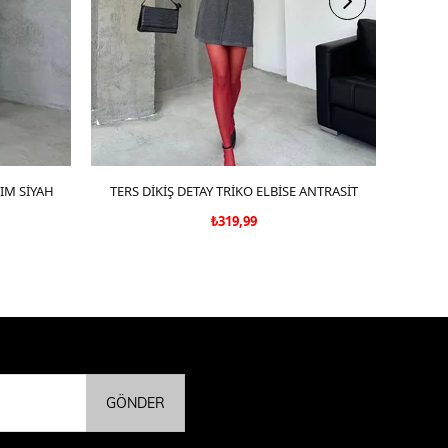
KIM SİYAH
TERS DİKİŞ DETAY TRİKO ELBİSE ANTRASİT
SEPETE EKLE
KOL 
₺319,99
GÖNDER