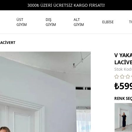
3000₺ ÜZERİ ÜCRETSİZ KARGO FIRSATI!
ÜST
DIŞ
ALT
ELBİSE
T
GİYİM
GİYİM
GİYİM
LACİVERT
V YAK
LACİV
Stok Kod
₺59
RENK SE