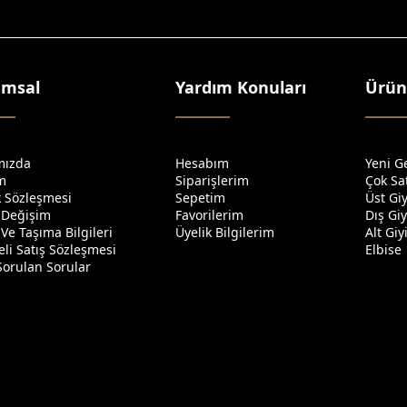
umsal
Yardım Konuları
Ürün
mızda
Hesabım
Yeni G
im
Siparişlerim
Çok Sa
ik Sözleşmesi
Sepetim
Üst Gi
 Değişim
Favorilerim
Dış Gi
Ve Taşıma Bilgileri
Üyelik Bilgilerim
Alt Gi
li Satış Sözleşmesi
Elbise
Sorulan Sorular