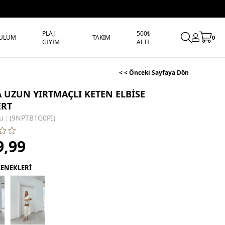
PLAJ
500₺
ULUM
TAKIM
0
GİYİM
ALTI
< < Önceki Sayfaya Dön
A UZUN YIRTMAÇLI KETEN ELBİSE
ERT
u
(9NPTB1G0PI)
9,99
ÇENEKLERİ