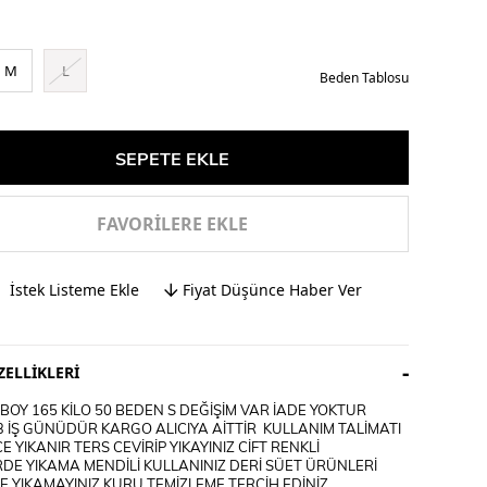
M
L
Beden Tablosu
FAVORILERE EKLE
İstek Listeme Ekle
Fiyat Düşünce Haber Ver
ELLIKLERI
OY 165 KİLO 50 BEDEN S DEĞİŞİM VAR İADE YOKTUR
3 İŞ GÜNÜDÜR KARGO ALICIYA AİTTİR KULLANIM TALİMATI
E YIKANIR TERS CEVİRİP YIKAYINIZ CİFT RENKLİ
DE YIKAMA MENDİLİ KULLANINIZ DERİ SÜET ÜRÜNLERİ
 YIKAMAYINIZ KURU TEMİZLEME TERCİH EDİNİZ