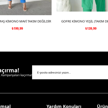
AŞ KİMONO MAVİ TAKIM DEĞİLDİR
SEPETE EKLE
GOFRE KİMONO YEŞİL (TAKIM DE
SEPETE EKLE
₺199,99
₺139,99
Kaçırma!
l. Kampanyaları kaçırma!
umsal
Yardım Konuları
Ürün