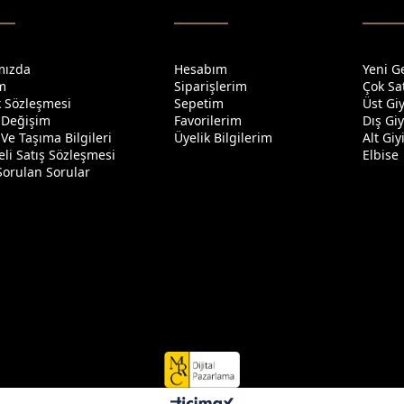
mızda
Hesabım
Yeni G
im
Siparişlerim
Çok Sa
ik Sözleşmesi
Sepetim
Üst Gi
 Değişim
Favorilerim
Dış Gi
Ve Taşıma Bilgileri
Üyelik Bilgilerim
Alt Gi
li Satış Sözleşmesi
Elbise
Sorulan Sorular