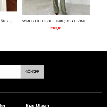
ĞİLDİR!)
SEPETE EKLE
GÖMLEK FİTİLLİ GOFRE HAKİ (SADECE GÖMLEK)
₺349,00
GÖNDER
ler
Bize Ulaşın