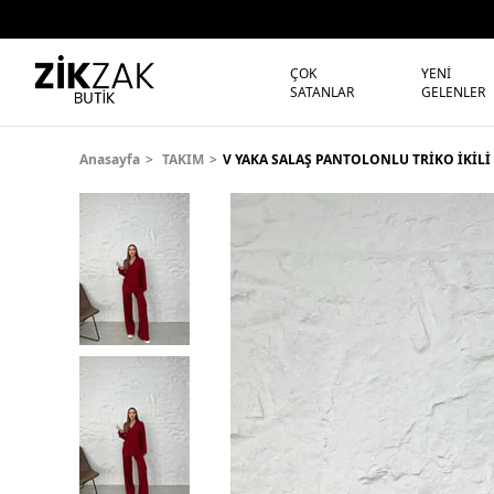
ÇOK
YENİ
SATANLAR
GELENLER
Anasayfa
TAKIM
V YAKA SALAŞ PANTOLONLU TRİKO İKİL