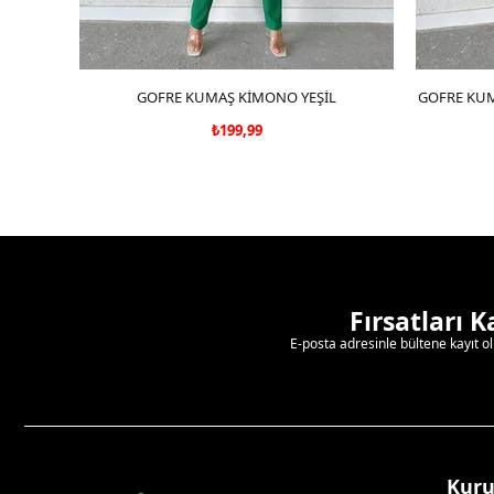
GOFRE KUMAŞ KİMONO YEŞİL
SEPETE EKLE
GOFRE KUM
₺199,99
Fırsatları 
E-posta adresinle bültene kayıt o
Kur