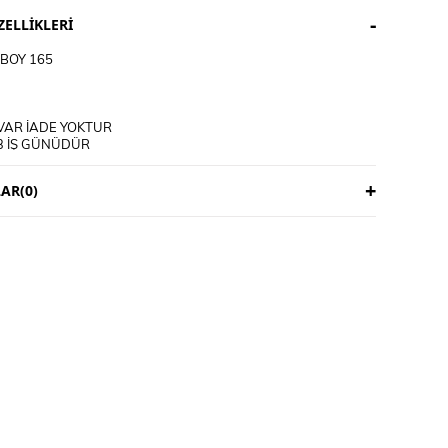
ELLIKLERI
BOY 165
VAR İADE YOKTUR
3 İŞ GÜNÜDÜR
ICIYA AİTTİR
AR
(0)