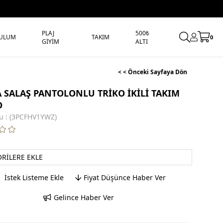
PLAJ
500₺
ULUM
TAKIM
0
GİYİM
ALTI
< < Önceki Sayfaya Dön
A SALAŞ PANTOLONLU TRİKO İKİLİ TAKIM
O
u
(3PCFHV1YWZ)
ORILERE EKLE
İstek Listeme Ekle
Fiyat Düşünce Haber Ver
Gelince Haber Ver