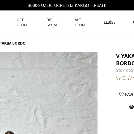
3000₺ ÜZERİ ÜCRETSİZ KARGO FIRSATI!
ÜST
DIŞ
ALT
ELBİSE
T
GİYİM
GİYİM
GİYİM
İ TAKIM BORDO
V YAK
BORD
Stok Kod
FAV