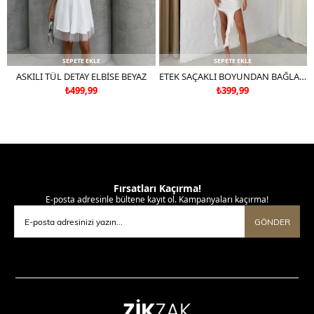
SEPETE EKLE
SEPETE EKLE
ASKILI TÜL DETAY ELBİSE BEYAZ
ETEK SAÇAKLI BOYUNDAN BAĞLAMALI TÜL ASTARLI ELBİSE BEYAZ
₺499,99
₺399,99
Fırsatları Kaçırma!
E-posta adresinle bültene kayıt ol. Kampanyaları kaçırma!
GÖNDER