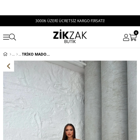
3000₺ ÜZERİ ÜCRETSİZ KARGO FIRSATI!
0
TRİKO MADONNA YAKA YIRTMAÇLI UZUN ELBİSE KREM