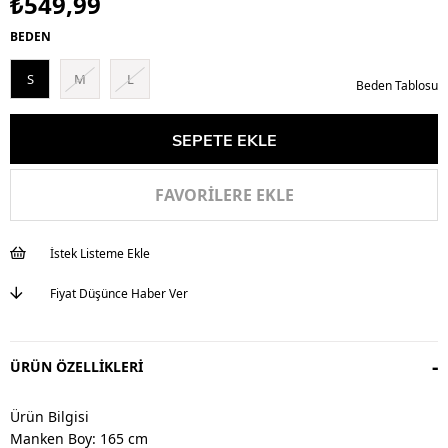
₺549,99
BEDEN
S
M
L
Beden Tablosu
FAVORILERE EKLE
İstek Listeme Ekle
Fiyat Düşünce Haber Ver
ÜRÜN ÖZELLIKLERI
Ürün Bilgisi
Manken Boy: 165 cm