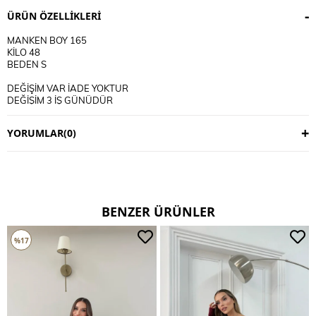
ÜRÜN ÖZELLIKLERI
MANKEN BOY 165
KİLO 48
BEDEN S
DEĞİŞİM VAR İADE YOKTUR
DEĞİŞİM 3 İŞ GÜNÜDÜR
KARGO ALICIYA AİTTİR
YORUMLAR
(0)
KULLANIM TALİMATI
30 DERECE YIKANIR
TERS CEVİRİP YIKAYINIZ
CİFT RENKLİ ÜRÜNLERDE YIKAMA MENDİLİ KULLANINIZ
DERİ SÜET ÜRÜNLERİ MAKİNEDE YIKAMAYINIZ KURU TEMİZLEME
TERCİH EDİNİZ
BENZER ÜRÜNLER
%17