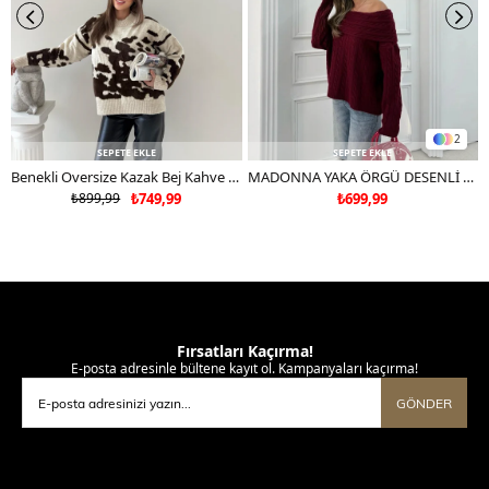
2
SEPETE EKLE
SEPETE EKLE
Benekli Oversize Kazak Bej Kahve 2043
MADONNA YAKA ÖRGÜ DESENLİ KAZAK BORDO
₺899,99
₺749,99
₺699,99
Fırsatları Kaçırma!
E-posta adresinle bültene kayıt ol. Kampanyaları kaçırma!
GÖNDER