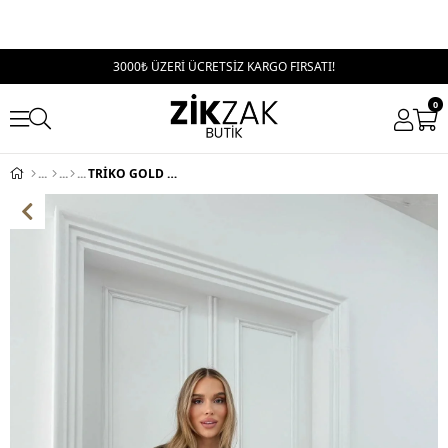
3000₺ ÜZERİ ÜCRETSİZ KARGO FIRSATI!
0
TRİKO GOLD DÜĞME DETAY HIRKA SİYAH