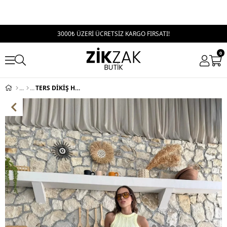
3000₺ ÜZERİ ÜCRETSİZ KARGO FIRSATI!
0
TERS DİKİŞ HALTER YAKA CROP VE PANTOLONLU İKİLİ TAKIM SARI