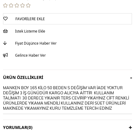
FAVORILERE EKLE
İstek Listeme Ekle
Fiyat Düşünce Haber Ver
Gelince Haber Ver
ÜRÜN ÖZELLIKLERI
MANKEN BOY 165 KİLO 50 BEDEN S DEĞİŞİM VAR İADE YOKTUR
DEĞİŞİM 3 İŞ GÜNÜDÜR KARGO ALICIYA AİTTİR KULLANIM
TALİMATI 30 DERECE YIKANIR TERS CEVİRİP YIKAYINIZ CİFT RENKLİ
ÜRÜNLERDE YIKAMA MENDİLİ KULLANINIZ DERİ SÜET ÜRÜNLERİ
MAKİNEDE YIKAMAYINIZ KURU TEMİZLEME TERCİH EDİNİZ
YORUMLAR
(0)