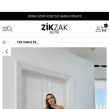
3000₺ ÜZERİ ÜCRETSİZ KARGO FIRSATI!
0
TEK OMUZ KENDİNDEN FULARLI UZUN SANDY ELBİSE SİYAH