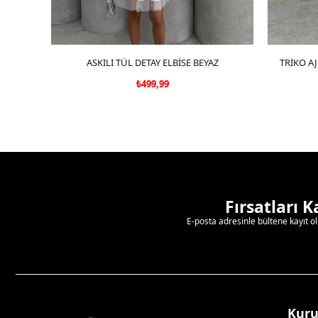
ASKILI TÜL DETAY ELBİSE BEYAZ
SEPETE EKLE
TRİKO AJ
₺499,99
Fırsatları 
E-posta adresinle bültene kayıt o
Kur