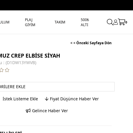
PLAJ
500₺
ULUM
TAKIM
0
GİYİM
ALTI
< < Önceki Sayfaya Dön
MUZ CREP ELBİSE SİYAH
u
(D1DW13YWVB)
ORILERE EKLE
İstek Listeme Ekle
Fiyat Düşünce Haber Ver
Gelince Haber Ver