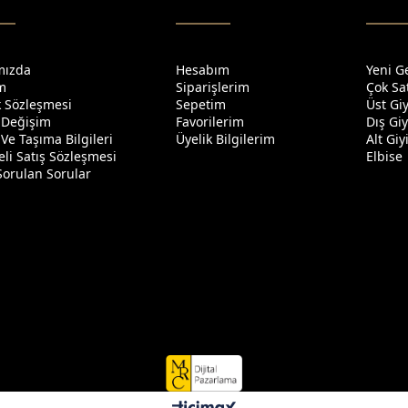
mızda
Hesabım
Yeni G
im
Siparişlerim
Çok Sa
ik Sözleşmesi
Sepetim
Üst Gi
 Değişim
Favorilerim
Dış Gi
Ve Taşıma Bilgileri
Üyelik Bilgilerim
Alt Gi
li Satış Sözleşmesi
Elbise
Sorulan Sorular