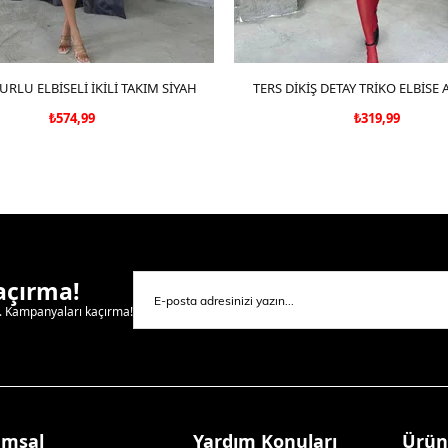
URLU ELBİSELİ İKİLİ TAKIM SİYAH
SEPETE EKLE
TERS DİKİŞ DETAY TRİKO ELBİSE
SEPETE EKLE
₺574,99
₺319,99
Kaçırma!
l. Kampanyaları kaçırma!
umsal
Yardım Konuları
Ürün