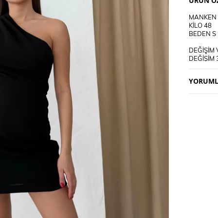
ÜRÜN ÖZ
MANKEN 
KİLO 48
BEDEN S
DEĞİŞİM 
DEĞİŞİM 
KARGO AL
YORUML
KULLANI
30 DEREC
TERS CEV
CİFT REN
DERİ SÜ
TERCİH E