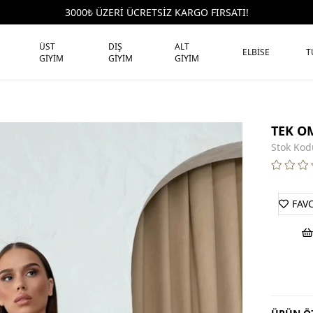
3000₺ ÜZERİ ÜCRETSİZ KARGO FIRSATI!
ÜST
DIŞ
ALT
ELBİSE
T
GİYİM
GİYİM
GİYİM
TEK O
Stok Kod
FAV