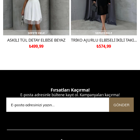
SEPETE EKLE
SEPETE EKLE
ASKILI TÜL DETAY ELBİSE BEYAZ
TRİKO AJURLU ELBİSELİ İKİLİ TAKIM SİYAH
₺499,99
₺574,99
Fırsatları Kaçırma!
E-posta adresinle bültene kayıt ol. Kampanyaları kaçırma!
GÖNDER