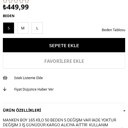
₺449,99
BEDEN
S
M
L
Beden Tablosu
FAVORILERE EKLE
İstek Listeme Ekle
Fiyat Düşünce Haber Ver
ÜRÜN ÖZELLIKLERI
MANKEN BOY 165 KİLO 50 BEDEN S DEĞİŞİM VAR İADE YOKTUR
DEĞİŞİM 3 İŞ GÜNÜDÜR KARGO ALICIYA AİTTİR KULLANIM