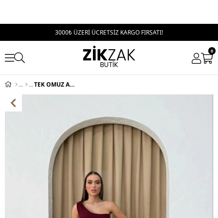
3000₺ ÜZERİ ÜCRETSİZ KARGO FIRSATI!
0
TEK OMUZ AKSESUAR DETAY UZUN ELBİSE BORDO