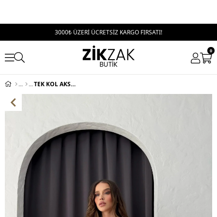
3000₺ ÜZERİ ÜCRETSİZ KARGO FIRSATI!
0
TEK KOL AKSESUAR DETAY ELBİSE BEYAZ