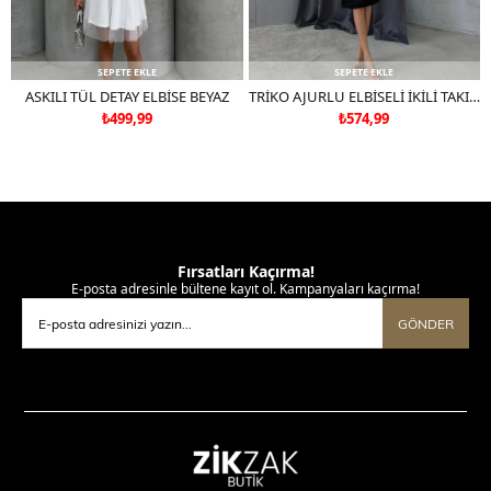
SEPETE EKLE
SEPETE EKLE
ASKILI TÜL DETAY ELBİSE BEYAZ
TRİKO AJURLU ELBİSELİ İKİLİ TAKIM SİYAH
₺499,99
₺574,99
Fırsatları Kaçırma!
E-posta adresinle bültene kayıt ol. Kampanyaları kaçırma!
GÖNDER