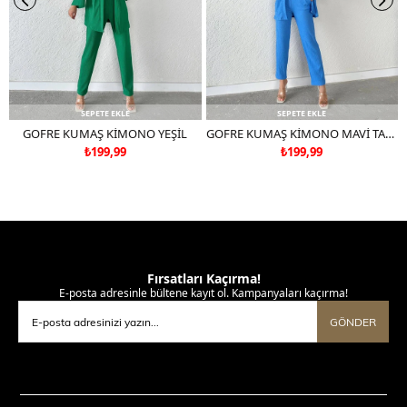
SEPETE EKLE
SEPETE EKLE
GOFRE KUMAŞ KİMONO YEŞİL
GOFRE KUMAŞ KİMONO MAVİ TAKIM DEĞİLDİR
₺199,99
₺199,99
Fırsatları Kaçırma!
E-posta adresinle bültene kayıt ol. Kampanyaları kaçırma!
GÖNDER