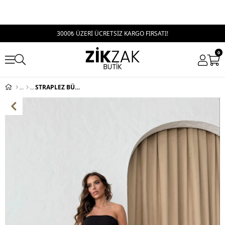
3000₺ ÜZERİ ÜCRETSİZ KARGO FIRSATI!
0
STRAPLEZ BÜZGÜLÜ BLUZ VE PANTOLONLU GOFRE İKİLİ TAKIM SİYAH