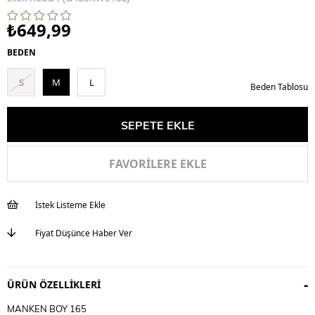
₺649,99
BEDEN
S
M
L
Beden Tablosu
FAVORILERE EKLE
İstek Listeme Ekle
Fiyat Düşünce Haber Ver
ÜRÜN ÖZELLIKLERI
MANKEN BOY 165