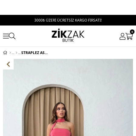
3000₺ ÜZERİ ÜCRETSİZ KARGO FIRSATI!
0
STRAPLEZ ASİMETRİK BLUZ VE PANTOLON FULARLI SANDY İKİLİ TAKIM PEMBE