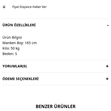
Fiyat Düşünce Haber Ver
ÜRÜN ÖZELLIKLERI
Ürün Bilgisi
Manken Boy: 165 cm
Kilo: 50 kg
Beden: S
YORUMLAR
(0)
Değişim & İade
Değişim vardır, iade yoktur.
Değişim süresi 3 iş günüdür.
ÖDEME SEÇENEKLERI
Kargo alıcıya aittir.
Kullanım Talimatı
30 derecede yıkayınız.
BENZER ÜRÜNLER
Ters çevirerek yıkayınız.