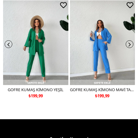
Çift renkli ürünlerde yıkama mendili kullanınız.
Deri ve süet ürünleri makinede yıkamayınız, kuru temizleme
tercih ediniz.
SEPETE EKLE
SEPETE EKLE
GOFRE KUMAŞ KİMONO YEŞİL
GOFRE KUMAŞ KİMONO MAVİ TAKIM DEĞİLDİR
₺199,99
₺199,99