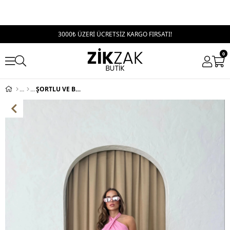
3000₺ ÜZERİ ÜCRETSİZ KARGO FIRSATI!
0
ŞORTLU VE BOYUNDAN BAĞLAMALI BLUZ KETEN İKİLİ TAKIM PEMBE