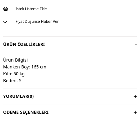
İstek Listeme Ekle
Fiyat Düşünce Haber Ver
ÜRÜN ÖZELLIKLERI
Ürün Bilgisi
Manken Boy: 165 cm
Kilo: 50 kg
Beden: S
YORUMLAR
(0)
Değişim & İade
Değişim vardır, iade yoktur.
Değişim süresi 3 iş günüdür.
ÖDEME SEÇENEKLERI
Kargo alıcıya aittir.
Kullanım Talimatı
30 derecede yıkayınız.