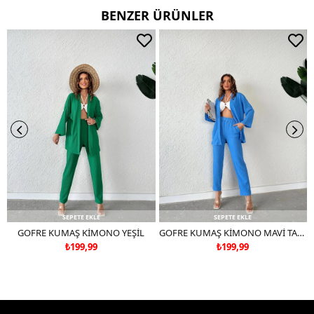
BENZER ÜRÜNLER
Ters çevirerek yıkayınız.
Çift renkli ürünlerde yıkama mendili kullanınız.
Deri ve süet ürünleri makinede yıkamayınız, kuru temizleme
tercih ediniz.
SEPETE EKLE
SEPETE EKLE
GOFRE KUMAŞ KİMONO YEŞİL
GOFRE KUMAŞ KİMONO MAVİ TAKIM DEĞİLDİR
₺199,99
₺199,99