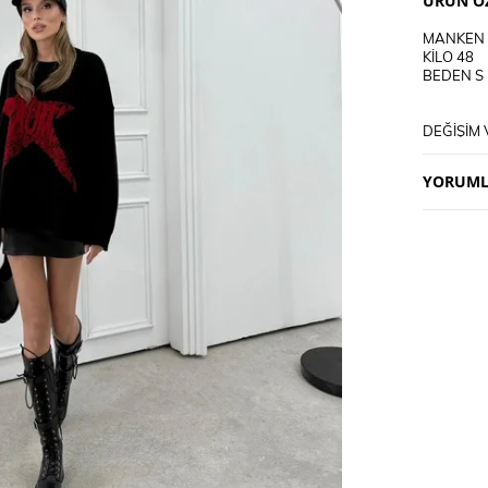
ÜRÜN ÖZ
MANKEN 
KİLO 48
BEDEN S
DEĞİŞİM 
DEĞİŞİM 
KARGO AL
YORUML
KULLANI
30 DEREC
TERS CEV
CİFT REN
DERİ SÜ
TERCİH E