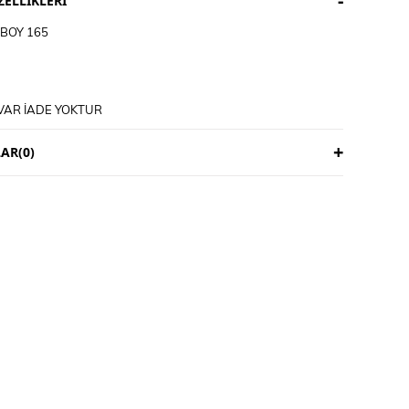
ELLIKLERI
BOY 165
VAR İADE YOKTUR
3 İŞ GÜNÜDÜR
ICIYA AİTTİR
AR
(0)
M TALİMATI
E YIKANIR
İRİP YIKAYINIZ
KLİ ÜRÜNLERDE YIKAMA MENDİLİ KULLANINIZ
ET ÜRÜNLERİ MAKİNEDE YIKAMAYINIZ KURU TEMİZLEME
DİNİZ