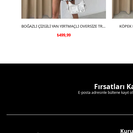
SEPETE EKLE
BOĞAZLI ÇİZGİLİ YAN YIRTMAÇLI OVERSİZE TRİKO KAZAK SİYAH
KÖPEK 
₺499,99
Fırsatları 
E-posta adresinle bültene kayıt o
Kur