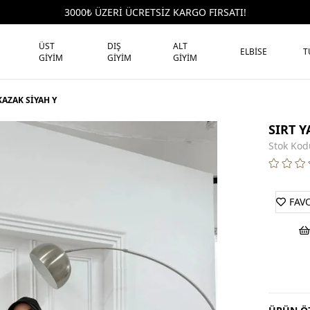
3000₺ ÜZERİ ÜCRETSİZ KARGO FIRSATI!
ÜST
DIŞ
ALT
ELBİSE
T
GİYİM
GİYİM
GİYİM
KAZAK SİYAH Y
SIRT Y
Stok Kod
FAV