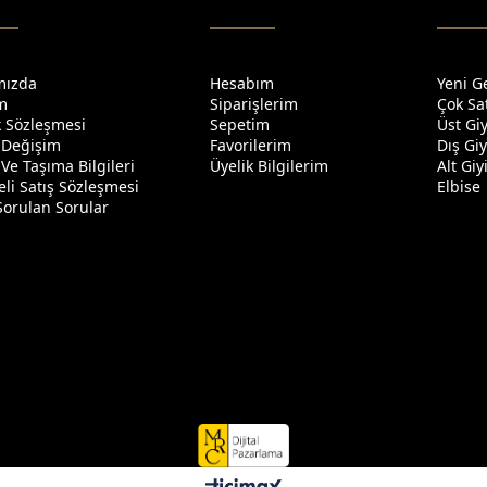
mızda
Hesabım
Yeni G
im
Siparişlerim
Çok Sa
ik Sözleşmesi
Sepetim
Üst Gi
 Değişim
Favorilerim
Dış Gi
Ve Taşıma Bilgileri
Üyelik Bilgilerim
Alt Gi
li Satış Sözleşmesi
Elbise
Sorulan Sorular