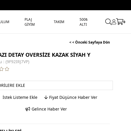
PLAJ
500₺
ULUM
TAKIM
0
GİYİM
ALTI
< < Önceki Sayfaya Dön
AZI DETAY OVERSİZE KAZAK SİYAH Y
u
(9F92IRJ7VP)
ORILERE EKLE
İstek Listeme Ekle
Fiyat Düşünce Haber Ver
Gelince Haber Ver