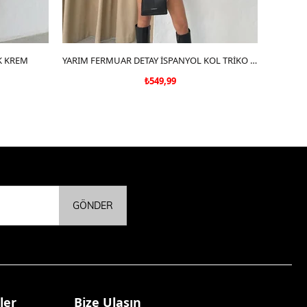
K KREM
SEPETE EKLE
YARIM FERMUAR DETAY İSPANYOL KOL TRİKO SİYAH
LEOPA
₺549,99
GÖNDER
ler
Bize Ulaşın