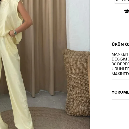
ÜRÜN ÖZ
MANKEN B
DEĞİŞİM 
30 DEREC
ÜRÜNLER
MAKİNEDE
YORUML