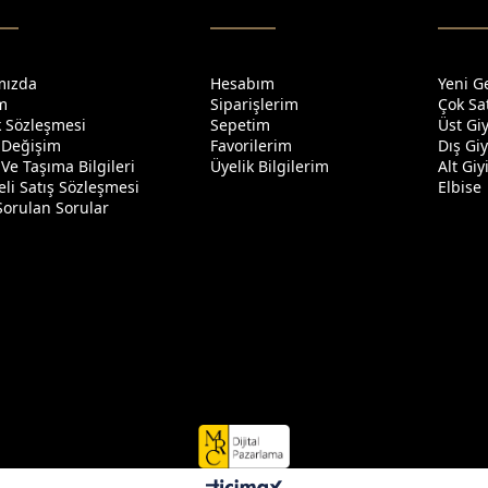
mızda
Hesabım
Yeni G
im
Siparişlerim
Çok Sa
ik Sözleşmesi
Sepetim
Üst Gi
 Değişim
Favorilerim
Dış Gi
Ve Taşıma Bilgileri
Üyelik Bilgilerim
Alt Gi
li Satış Sözleşmesi
Elbise
Sorulan Sorular