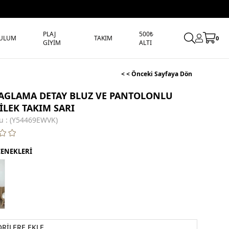
PLAJ
500₺
ULUM
TAKIM
0
GİYİM
ALTI
< < Önceki Sayfaya Dön
BAGLAMA DETAY BLUZ VE PANTOLONLU
ÇİLEK TAKIM SARI
u
(Y54469EWVK)
ÇENEKLERİ
ORILERE EKLE