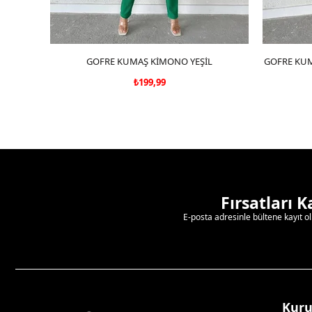
GOFRE KUMAŞ KİMONO YEŞİL
SEPETE EKLE
GOFRE KUM
₺199,99
Fırsatları 
E-posta adresinle bültene kayıt o
Kur