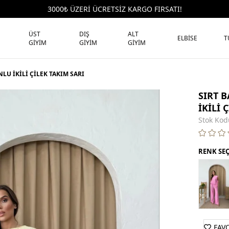
3000₺ ÜZERİ ÜCRETSİZ KARGO FIRSATI!
ÜST
DIŞ
ALT
ELBİSE
T
GİYİM
GİYİM
GİYİM
LU İKİLİ ÇİLEK TAKIM SARI
SIRT 
İKİLİ 
Stok Kod
RENK SE
FAV