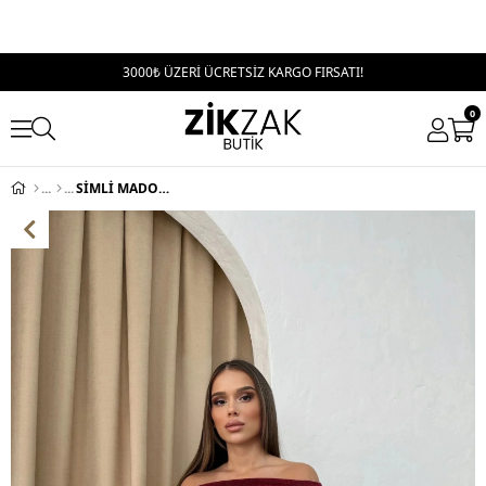
3000₺ ÜZERİ ÜCRETSİZ KARGO FIRSATI!
0
SİMLİ MADONNA YAKA BALON ETEK ELBİSE BORDO