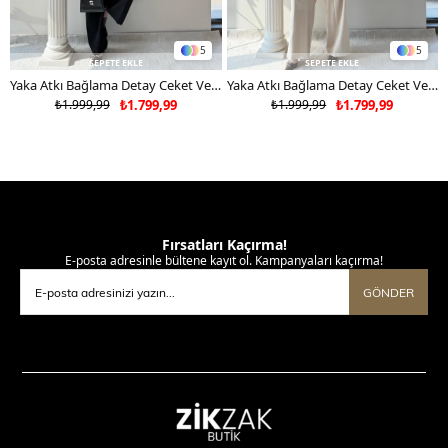
5
5
SEPETE EKLE
SEPETE EKLE
Yaka Atkı Bağlama Detay Ceket Ve Pantolonlu Double Kumaş İkili Takım Siyah 2117
Yaka Atkı Bağlama Detay Ceket Ve Pantolonlu Double Kumaş İkili Takım Bej 2117
₺1.999,99
₺1.799,99
₺1.999,99
₺1.799,99
Fırsatları Kaçırma!
E-posta adresinle bültene kayıt ol. Kampanyaları kaçırma!
GÖNDER