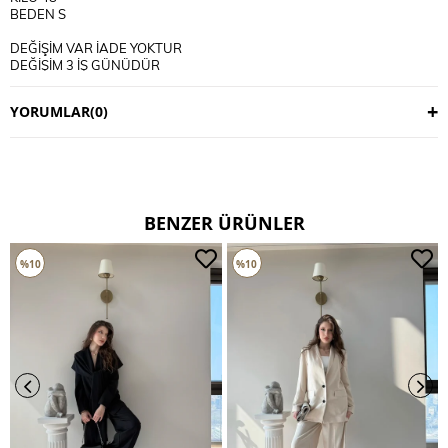
BEDEN S
DEĞİŞİM VAR İADE YOKTUR
DEĞİŞİM 3 İŞ GÜNÜDÜR
KARGO ALICIYA AİTTİR
YORUMLAR
(0)
BENZER ÜRÜNLER
%10
%10