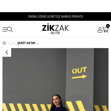
3000₺ ÜZERİ ÜCRETSİZ KARGO FIRSATI!
0
ŞERİT DETAY SWEAT VE PANTOLONLU MODAL KUMAŞ İKİLİ TAKIM LACİVERT