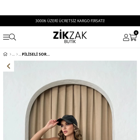
3000₺ ÜZERİ ÜCRETSİZ KARGO FIRSATI!
0
PİLİSELİ SORT ETEK HAKİ