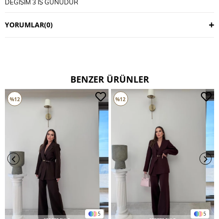
DEĞİŞİM 3 İŞ GÜNÜDÜR
KARGO ALICIYA AİTTİR
YORUMLAR
(0)
BENZER ÜRÜNLER
%12
%12
5
5