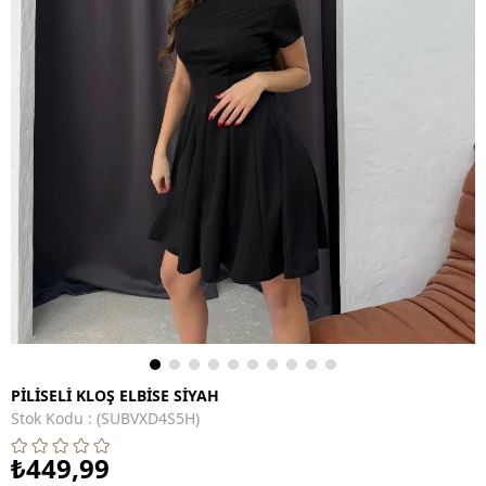
PİLİSELİ KLOŞ ELBİSE SİYAH
Stok Kodu
(SUBVXD4S5H)
₺449,99