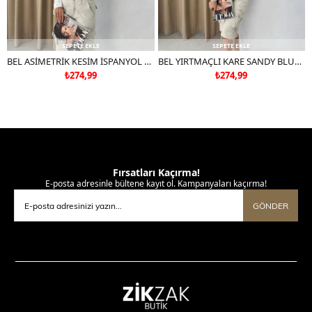
SEPETE EKLE
SEPETE EKLE
BEL ASİMETRİK KESİM İSPANYOL KOL CROP BLUZ BEYAZ
BEL YIRTMAÇLI KARE SANDY BLUZ GRİ
₺274,99
₺274,99
Fırsatları Kaçırma!
E-posta adresinle bültene kayıt ol. Kampanyaları kaçırma!
GÖNDER