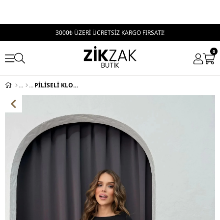
3000₺ ÜZERİ ÜCRETSİZ KARGO FIRSATI!
0
PİLİSELİ KLOŞ ELBİSE SİYAH