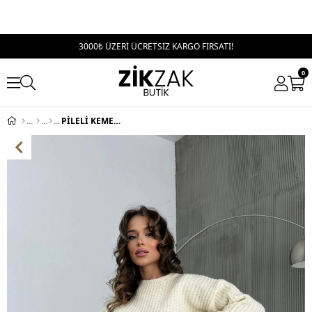
3000₺ ÜZERİ ÜCRETSİZ KARGO FIRSATI!
0
PİLELİ KEMERLİ ŞORTLU ETEK KREM