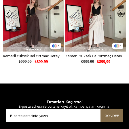
3
3
SEPETE EKLE
SEPETE EKLE
Kemerli Yüksek Bel Yırtmaç Detay Etek Kahverengi 2182
Kemerli Yüksek Bel Yırtmaç Detay Etek Bej 2182
₺999,99
₺899,99
₺999,99
₺899,99
Fırsatları Kaçırma!
E-posta adresinle bültene kayıt ol. Kampanyaları kaçırma!
GÖNDER