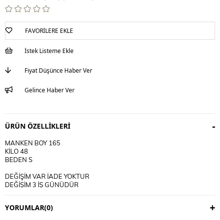
FAVORILERE EKLE
İstek Listeme Ekle
Fiyat Düşünce Haber Ver
Gelince Haber Ver
ÜRÜN ÖZELLIKLERI
MANKEN BOY 165
KİLO 48
BEDEN S
DEĞİŞİM VAR İADE YOKTUR
DEĞİŞİM 3 İŞ GÜNÜDÜR
KARGO ALICIYA AİTTİR
YORUMLAR
(0)
KULLANIM TALİMATI
30 DERECE YIKANIR