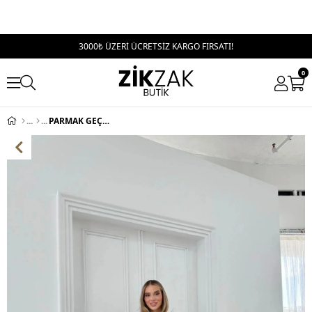
3000₺ ÜZERİ ÜCRETSİZ KARGO FIRSATI!
0
PARMAK GEÇME DETAY TERS DİKİŞ BLUZ VE PANTOLONLU GOFRE İKİLİ TAKIM VİZON