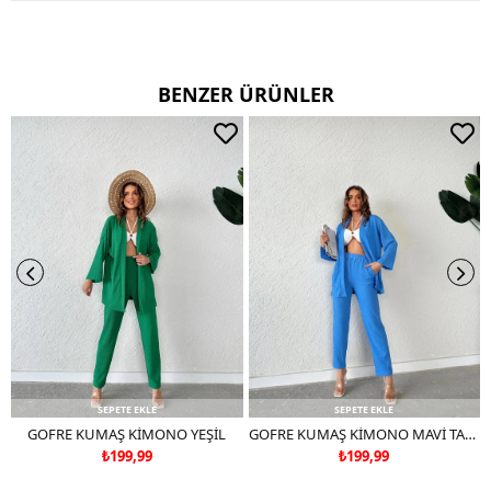
TERS CEVİRİP YIKAYINIZ
CİFT RENKLİ ÜRÜNLERDE YIKAMA MENDİLİ KULLANINIZ
DERİ SÜET ÜRÜNLERİ MAKİNEDE YIKAMAYINIZ KURU TEMİZLEME
TERCİH EDİNİZ
BENZER ÜRÜNLER
SEPETE EKLE
SEPETE EKLE
GOFRE KUMAŞ KİMONO YEŞİL
GOFRE KUMAŞ KİMONO MAVİ TAKIM DEĞİLDİR
₺199,99
₺199,99