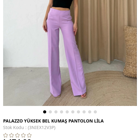
PALAZZO YÜKSEK BEL KUMAŞ PANTOLON LİLA
Stok Kodu
(3NIEX12V3P)