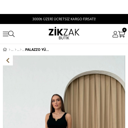
3000₺ ÜZERİ ÜCRETSİZ KARGO FIRSATI!
0
PALAZZO YÜKSEK BEL KUMAŞ PANTOLON LİLA