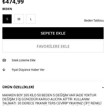
₺474,99
BEDEN
S
M
L
Beden Tablosu
FAVORILERE EKLE
İstek Listeme Ekle
Fiyat Düşünce Haber Ver
ÜRÜN ÖZELLIKLERI
MANKEN BOY 165 KİLO 50 BEDEN S DEĞİŞİM VAR İADE YOKTUR
DEĞİŞİM 3 İŞ GÜNÜDÜR KARGO ALICIYA AİTTİR KULLANIM
TALİMATI 30 DERECE YIKANIR TERS CEVİRİP YIKAYINIZ CİFT RENKLİ