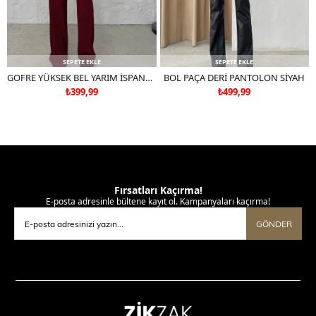
SEPETE EKLE
SEPETE EKLE
GOFRE YÜKSEK BEL YARIM İSPANYOL PAÇA PANTOLON BORDO
BOL PAÇA DERİ PANTOLON SİYAH
₺399,99
₺499,99
Fırsatları Kaçırma!
E-posta adresinle bültene kayıt ol. Kampanyaları kaçırma!
GÖNDER