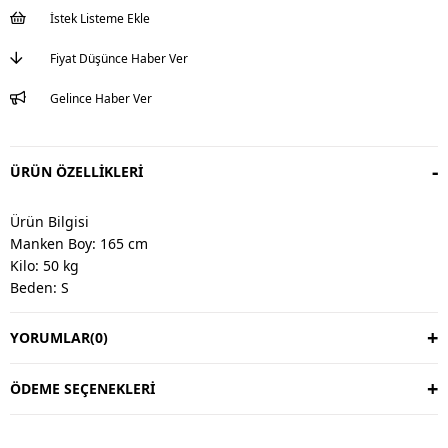
İstek Listeme Ekle
Fiyat Düşünce Haber Ver
Gelince Haber Ver
ÜRÜN ÖZELLIKLERI
Ürün Bilgisi
Manken Boy: 165 cm
Kilo: 50 kg
Beden: S
YORUMLAR
(0)
Değişim & İade
Değişim vardır, iade yoktur.
Değişim süresi 3 iş günüdür.
ÖDEME SEÇENEKLERI
Kargo alıcıya aittir.