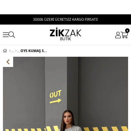
3000₺ ÜZERİ ÜCRETSİZ KARGO FIRSATI!
0
OYS KUMAŞ SWEAT VE PANTOLONLU İKİLİ TAKIM GRİ