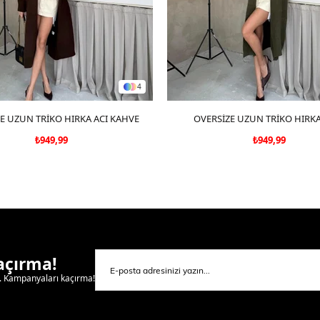
4
E UZUN TRİKO HIRKA ACI KAHVE
SEPETE EKLE
OVERSİZE UZUN TRİKO HIRKA
SEPETE EKLE
₺949,99
₺949,99
Kaçırma!
l. Kampanyaları kaçırma!