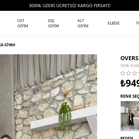
3000₺ ÜZERİ ÜCRETSİZ KARGO FIRSATI!
ÜST
DIŞ
ALT
ELBİSE
T
GİYİM
GİYİM
GİYİM
A SİYAH
OVERS
Stok Kod
₺94
RENK SE
BEDEN