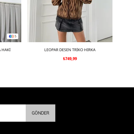
5
 HAKİ
LEOPAR DESEN TRİKO HIRKA
SEPETE EKLE
₺749,99
GÖNDER