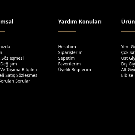
umsal
Yardım Konuları
Ürün
mızda
Hesabım
Yeni G
im
Siparişlerim
Çok Sa
ik Sözleşmesi
Sepetim
Üst Gi
 Değişim
Favorilerim
Dış Gi
Ve Taşıma Bilgileri
Üyelik Bilgilerim
Alt Gi
li Satış Sözleşmesi
Elbise
Sorulan Sorular