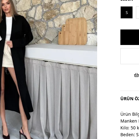
S
ÜRÜN ÖZ
Ürün Bilg
Manken 
Kilo: 50 
Beden: S