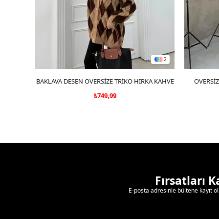
2
BAKLAVA DESEN OVERSİZE TRİKO HIRKA KAHVE
SEPETE EKLE
OVERSİZ
₺749,99
Fırsatları 
E-posta adresinle bültene kayıt o