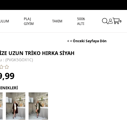
PLAJ
500₺
ULUM
TAKIM
0
GİYİM
ALTI
< < Önceki Sayfaya Dön
İZE UZUN TRİKO HIRKA SİYAH
u
(PVGK5GOX1C)
9,99
ÇENEKLERİ