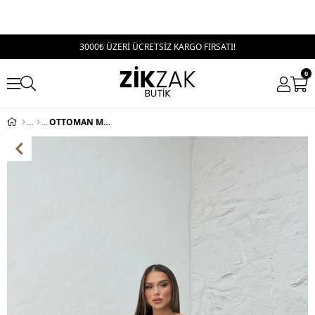
3000₺ ÜZERİ ÜCRETSİZ KARGO FIRSATI!
0
OTTOMAN MADONNA YAKA ELBİSE SİYAH