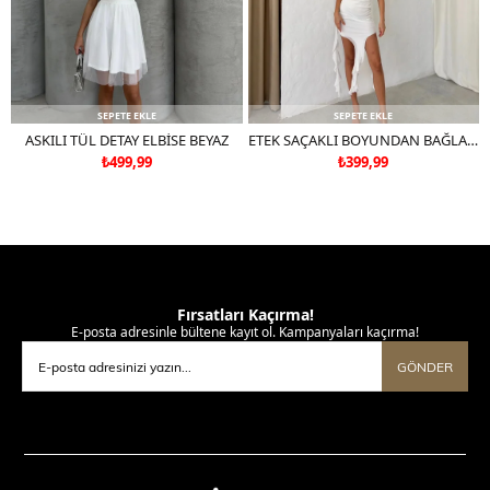
SEPETE EKLE
SEPETE EKLE
ASKILI TÜL DETAY ELBİSE BEYAZ
ETEK SAÇAKLI BOYUNDAN BAĞLAMALI TÜL ASTARLI ELBİSE BEYAZ
₺499,99
₺399,99
Fırsatları Kaçırma!
E-posta adresinle bültene kayıt ol. Kampanyaları kaçırma!
GÖNDER