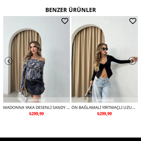
TERCİH EDİNİZ
BENZER ÜRÜNLER
SEPETE EKLE
SEPETE EKLE
MADONNA YAKA DESENLİ SANDY BLUZ SİYAH
ÖN BAĞLAMALI YIRTMAÇLI UZUN KOL BLUZ SİYAH
₺299,99
₺299,99