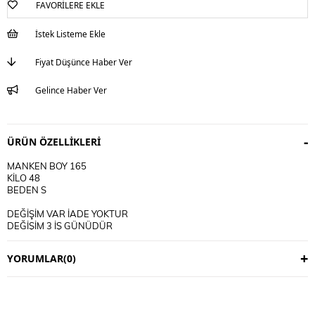
FAVORILERE EKLE
İstek Listeme Ekle
Fiyat Düşünce Haber Ver
Gelince Haber Ver
ÜRÜN ÖZELLIKLERI
MANKEN BOY 165
KİLO 48
BEDEN S
DEĞİŞİM VAR İADE YOKTUR
DEĞİŞİM 3 İŞ GÜNÜDÜR
KARGO ALICIYA AİTTİR
YORUMLAR
(0)
KULLANIM TALİMATI
30 DERECE YIKANIR
TERS CEVİRİP YIKAYINIZ
CİFT RENKLİ ÜRÜNLERDE YIKAMA MENDİLİ KULLANINIZ
DERİ SÜET ÜRÜNLERİ MAKİNEDE YIKAMAYINIZ KURU TEMİZLEME