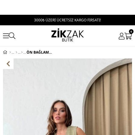
3000₺ ÜZERİ ÜCRETSİZ KARGO FIRSATI!
0
ÖN BAĞLAMA DETAY KETEN BLUZ YEŞİL