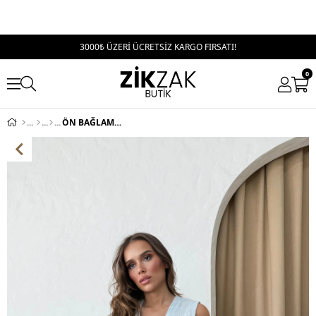
3000₺ ÜZERİ ÜCRETSİZ KARGO FIRSATI!
0
ÖN BAĞLAMA DETAY KETEN BLUZ MAVİ