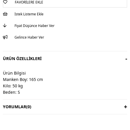
FAVORILERE EKLE
İstek Listeme Ekle
Fiyat Düşünce Haber Ver
Gelince Haber Ver
ÜRÜN ÖZELLIKLERI
Ürün Bilgisi
Manken Boy: 165 cm
Kilo: 50 kg
Beden: S
YORUMLAR
(0)
Değişim & İade
Değişim vardır, iade yoktur.
Değişim süresi 3 iş günüdür.
Kargo alıcıya aittir.