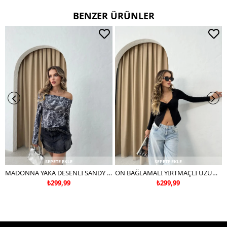
BENZER ÜRÜNLER
Kullanım Talimatı
30 derecede yıkayınız.
Ters çevirerek yıkayınız.
Çift renkli ürünlerde yıkama mendili kullanınız.
Deri ve süet ürünleri makinede yıkamayınız, kuru temizleme
tercih ediniz.
SEPETE EKLE
SEPETE EKLE
MADONNA YAKA DESENLİ SANDY BLUZ SİYAH
ÖN BAĞLAMALI YIRTMAÇLI UZUN KOL BLUZ SİYAH
₺299,99
₺299,99