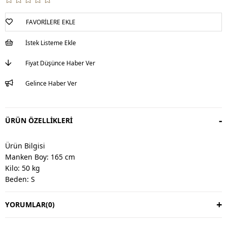
FAVORILERE EKLE
İstek Listeme Ekle
Fiyat Düşünce Haber Ver
Gelince Haber Ver
ÜRÜN ÖZELLIKLERI
Ürün Bilgisi
Manken Boy: 165 cm
Kilo: 50 kg
Beden: S
YORUMLAR
(0)
Değişim & İade
Değişim vardır, iade yoktur.