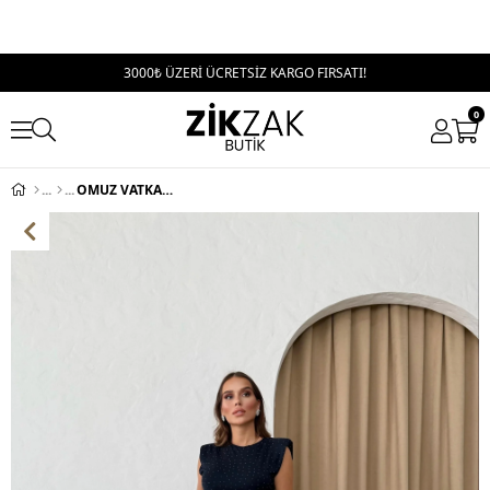
3000₺ ÜZERİ ÜCRETSİZ KARGO FIRSATI!
0
OMUZ VATKALI TAŞLI UZUN KALEM ELBİSE LACİVERT