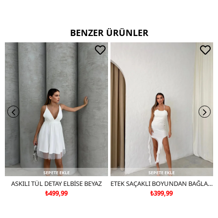
Değişim süresi 3 iş günüdür.
Kargo alıcıya aittir.
BENZER ÜRÜNLER
Kullanım Talimatı
30 derecede yıkayınız.
Ters çevirerek yıkayınız.
Çift renkli ürünlerde yıkama mendili kullanınız.
Deri ve süet ürünleri makinede yıkamayınız, kuru temizleme
tercih ediniz.
SEPETE EKLE
SEPETE EKLE
ASKILI TÜL DETAY ELBİSE BEYAZ
ETEK SAÇAKLI BOYUNDAN BAĞLAMALI TÜL ASTARLI ELBİSE BEYAZ
₺499,99
₺399,99