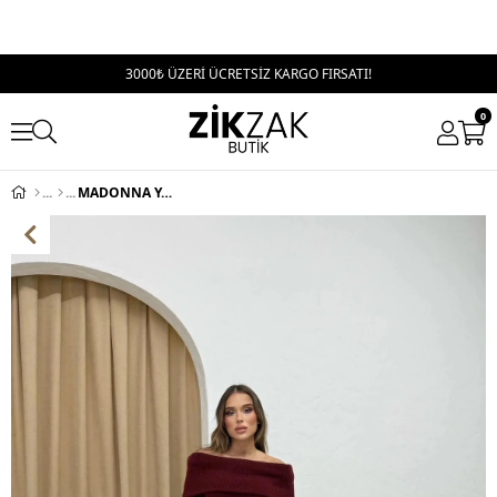
3000₺ ÜZERİ ÜCRETSİZ KARGO FIRSATI!
0
MADONNA YAKA YIRTMAÇLI UZUN TRİKO ELBİSE BORDO