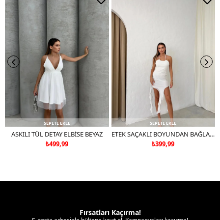
Deri ve süet ürünleri makinede yıkamayınız, kuru temizleme
tercih ediniz.
SEPETE EKLE
SEPETE EKLE
ASKILI TÜL DETAY ELBİSE BEYAZ
ETEK SAÇAKLI BOYUNDAN BAĞLAMALI TÜL ASTARLI ELBİSE BEYAZ
₺499,99
₺399,99
Fırsatları Kaçırma!