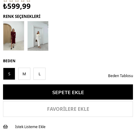
₺599,99
RENK SEÇENEKLERİ
BEDEN
S
M
L
Beden Tablosu
FAVORILERE EKLE
İstek Listeme Ekle