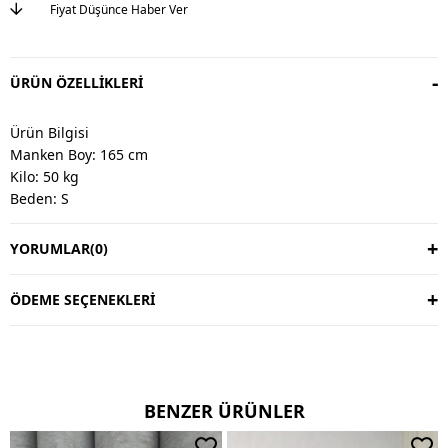
Fiyat Düşünce Haber Ver
ÜRÜN ÖZELLIKLERI
Ürün Bilgisi
Manken Boy: 165 cm
Kilo: 50 kg
Beden: S
YORUMLAR
(0)
Değişim & İade
Değişim vardır, iade yoktur.
Değişim süresi 3 iş günüdür.
ÖDEME SEÇENEKLERI
Kargo alıcıya aittir.
Kullanım Talimatı
30 derecede yıkayınız.
BENZER ÜRÜNLER
Ters çevirerek yıkayınız.
Çift renkli ürünlerde yıkama mendili kullanınız.