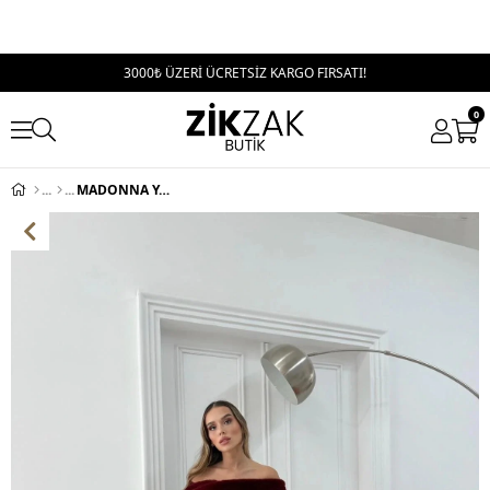
3000₺ ÜZERİ ÜCRETSİZ KARGO FIRSATI!
0
MADONNA YAKA KÜRK DETAY ELBİSE BORDO