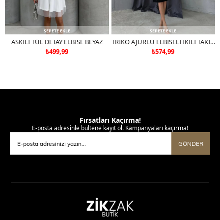
SEPETE EKLE
SEPETE EKLE
ASKILI TÜL DETAY ELBİSE BEYAZ
TRİKO AJURLU ELBİSELİ İKİLİ TAKIM SİYAH
₺499,99
₺574,99
Fırsatları Kaçırma!
E-posta adresinle bültene kayıt ol. Kampanyaları kaçırma!
GÖNDER