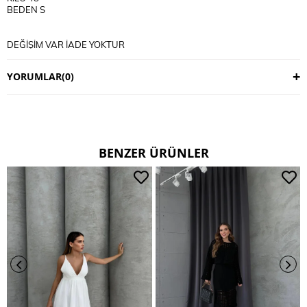
BEDEN S
DEĞİŞİM VAR İADE YOKTUR
DEĞİŞİM 3 İŞ GÜNÜDÜR
KARGO ALICIYA AİTTİR
YORUMLAR
(0)
KULLANIM TALİMATI
30 DERECE YIKANIR
TERS CEVİRİP YIKAYINIZ
CİFT RENKLİ ÜRÜNLERDE YIKAMA MENDİLİ KULLANINIZ
DERİ SÜET ÜRÜNLERİ MAKİNEDE YIKAMAYINIZ KURU TEMİZLEME
TERCİH EDİNİZ
BENZER ÜRÜNLER