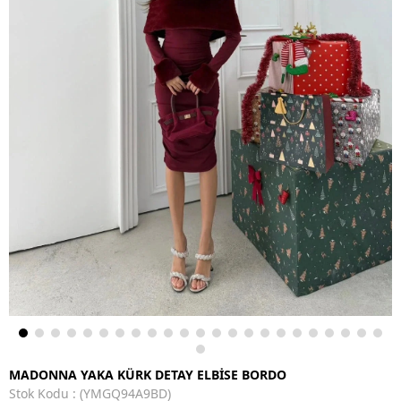
MADONNA YAKA KÜRK DETAY ELBİSE BORDO
Stok Kodu
(YMGQ94A9BD)