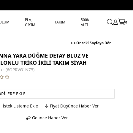
PLAJ
500₺
ULUM
TAKIM
0
GİYİM
ALTI
< < Önceki Sayfaya Dön
NA YAKA DÜĞME DETAY BLUZ VE
LONLU TRİKO İKİLİ TAKIM SİYAH
u
(6OPRVG1N75)
ORILERE EKLE
İstek Listeme Ekle
Fiyat Düşünce Haber Ver
Gelince Haber Ver