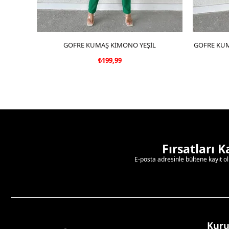
GOFRE KUMAŞ KİMONO YEŞİL
SEPETE EKLE
GOFRE KUM
₺199,99
Fırsatları 
E-posta adresinle bültene kayıt o
Kur