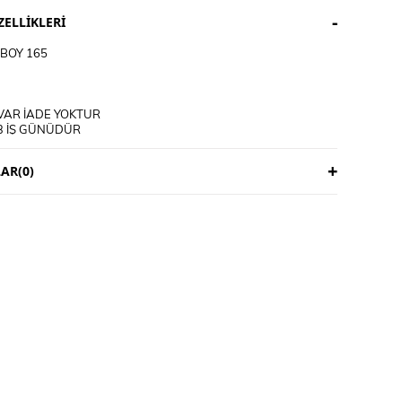
ELLIKLERI
BOY 165
VAR İADE YOKTUR
3 İŞ GÜNÜDÜR
ICIYA AİTTİR
AR
(0)