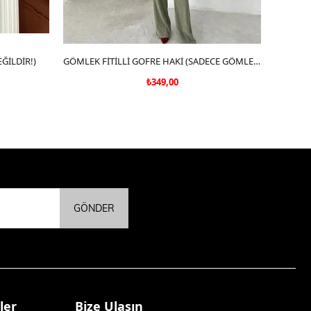
ĞİLDİR!)
SEPETE EKLE
GÖMLEK FİTİLLİ GOFRE HAKİ (SADECE GÖMLEK)
₺349,00
GÖNDER
ler
Bize Ulaşın