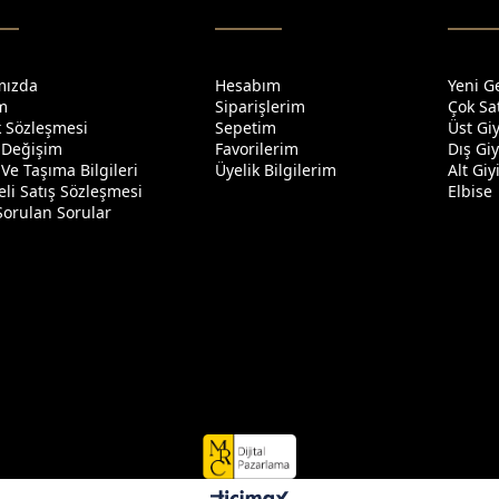
mızda
Hesabım
Yeni G
im
Siparişlerim
Çok Sa
ik Sözleşmesi
Sepetim
Üst Gi
 Değişim
Favorilerim
Dış Gi
Ve Taşıma Bilgileri
Üyelik Bilgilerim
Alt Gi
li Satış Sözleşmesi
Elbise
Sorulan Sorular