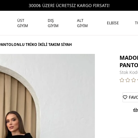
3000₺ ÜZERİ ÜCRETSİZ KARGO FIRSATI!
ÜST
DIŞ
ALT
ELBİSE
T
GİYİM
GİYİM
GİYİM
ANTOLONLU TRİKO İKİLİ TAKIM SİYAH
MADON
PANTO
Stok Kod
FAV