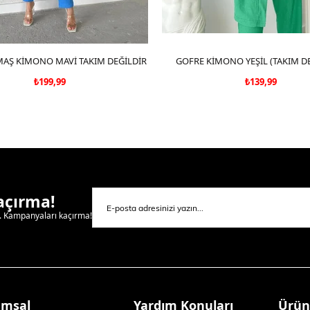
AŞ KİMONO MAVİ TAKIM DEĞİLDİR
SEPETE EKLE
GOFRE KİMONO YEŞİL (TAKIM DE
SEPETE EKLE
₺199,99
₺139,99
Kaçırma!
l. Kampanyaları kaçırma!
umsal
Yardım Konuları
Ürün