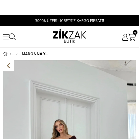
3000₺ ÜZERİ ÜCRETSİZ KARGO FIRSATI!
0
MADONNA YAKA AKSESUAR DETAY BLUZ VE PANTOLONLU GOFRE İKİLİ TAKIM BORDO