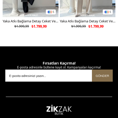
5
5
SEPETE EKLE
SEPETE EKLE
Yaka Atkı Bağlama Detay Ceket Ve Pantolonlu Double Kumaş İkili Takım Siyah 2117
Yaka Atkı Bağlama Detay Ceket Ve Pantolonlu Double Kumaş İkili Takım Bej 2117
₺1.999,99
₺1.799,99
₺1.999,99
₺1.799,99
Fırsatları Kaçırma!
E-posta adresinle bültene kayıt ol. Kampanyaları kaçırma!
GÖNDER