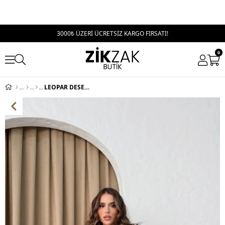
3000₺ ÜZERİ ÜCRETSİZ KARGO FIRSATI!
0
LEOPAR DESEN SALAŞ TRİKO KAZAK BEYAZ