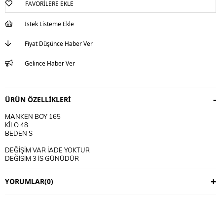
FAVORILERE EKLE
İstek Listeme Ekle
Fiyat Düşünce Haber Ver
Gelince Haber Ver
ÜRÜN ÖZELLIKLERI
MANKEN BOY 165
KİLO 48
BEDEN S
DEĞİŞİM VAR İADE YOKTUR
DEĞİŞİM 3 İŞ GÜNÜDÜR
KARGO ALICIYA AİTTİR
YORUMLAR
(0)