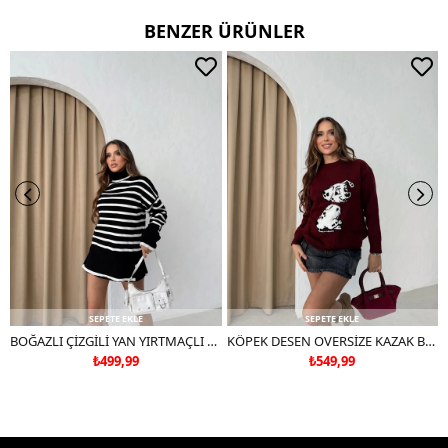
BENZER ÜRÜNLER
SEPETE EKLE
SEPETE EKLE
BOĞAZLI ÇİZGİLİ YAN YIRTMAÇLI OVERSİZE TRİKO KAZAK SİYAH
KÖPEK DESEN OVERSİZE KAZAK BORDO
₺499,99
₺549,99