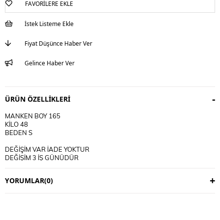
FAVORILERE EKLE
İstek Listeme Ekle
Fiyat Düşünce Haber Ver
Gelince Haber Ver
ÜRÜN ÖZELLIKLERI
MANKEN BOY 165
KİLO 48
BEDEN S
DEĞİŞİM VAR İADE YOKTUR
DEĞİŞİM 3 İŞ GÜNÜDÜR
KARGO ALICIYA AİTTİR
YORUMLAR
(0)