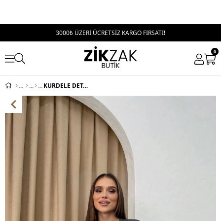
3000₺ ÜZERİ ÜCRETSİZ KARGO FIRSATI!
0
KURDELE DETAY DÜĞMELİ TRİKO HIRKA ANTRASİT