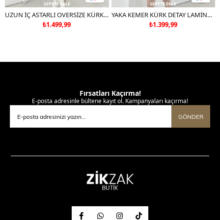
SEPETE EKLE
SEPETE EKLE
UZUN İÇ ASTARLI OVERSİZE KÜRK BORDO 7011
YAKA KEMER KÜRK DETAY LAMİNE MONT KAHVE 3098
₺1.499,99
₺1.399,99
Fırsatları Kaçırma!
E-posta adresinle bültene kayıt ol. Kampanyaları kaçırma!
GÖNDER