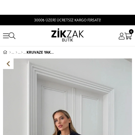
3000₺ ÜZERİ ÜCRETSİZ KARGO FIRSATI!
0
KRUVAZE YAKA İÇ ASTARLI KAŞE MONT LACİVERT