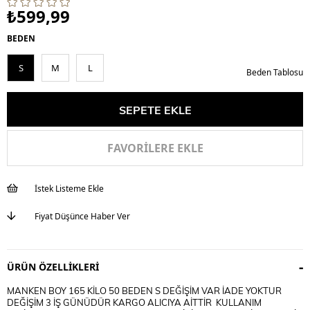
₺599,99
BEDEN
S
M
L
Beden Tablosu
FAVORILERE EKLE
İstek Listeme Ekle
Fiyat Düşünce Haber Ver
ÜRÜN ÖZELLIKLERI
MANKEN BOY 165 KİLO 50 BEDEN S DEĞİŞİM VAR İADE YOKTUR
DEĞİŞİM 3 İŞ GÜNÜDÜR KARGO ALICIYA AİTTİR KULLANIM