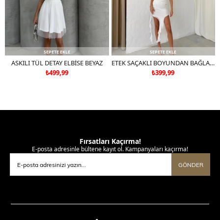
SEPETE EKLE
SEPETE EKLE
ASKILI TÜL DETAY ELBİSE BEYAZ
ETEK SAÇAKLI BOYUNDAN BAĞLAMALI TÜL ASTARLI ELBİSE BEYAZ
₺499,99
₺399,99
Fırsatları Kaçırma!
E-posta adresinle bültene kayıt ol. Kampanyaları kaçırma!
GÖNDER