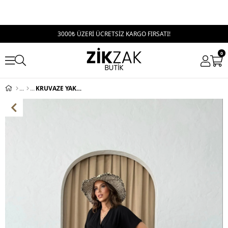
3000₺ ÜZERİ ÜCRETSİZ KARGO FIRSATI!
0
KRUVAZE YAKA HASIR KEMER DETAY UZUN ELBİSE SİYAH