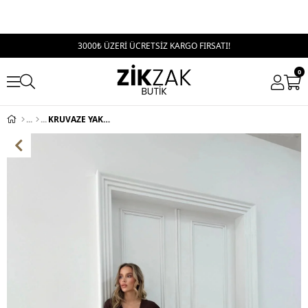
3000₺ ÜZERİ ÜCRETSİZ KARGO FIRSATI!
0
KRUVAZE YAKA BAĞLAMA DETAY BLUZ VE PANTOLONLU SELANİK KUMAŞ İKİLİ TAKIM KAHVE