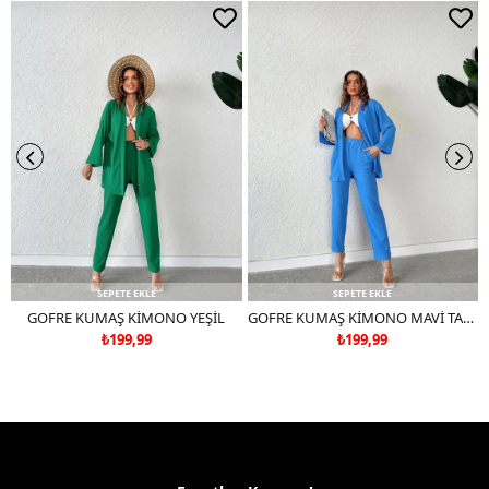
Çift renkli ürünlerde yıkama mendili kullanınız.
Deri ve süet ürünleri makinede yıkamayınız, kuru temizleme
tercih ediniz.
SEPETE EKLE
SEPETE EKLE
GOFRE KUMAŞ KİMONO YEŞİL
GOFRE KUMAŞ KİMONO MAVİ TAKIM DEĞİLDİR
₺199,99
₺199,99