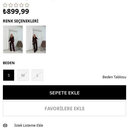
₺899,99
RENK SEÇENEKLERİ
BEDEN
S
M
L
Beden Tablosu
FAVORILERE EKLE
İstek Listeme Ekle