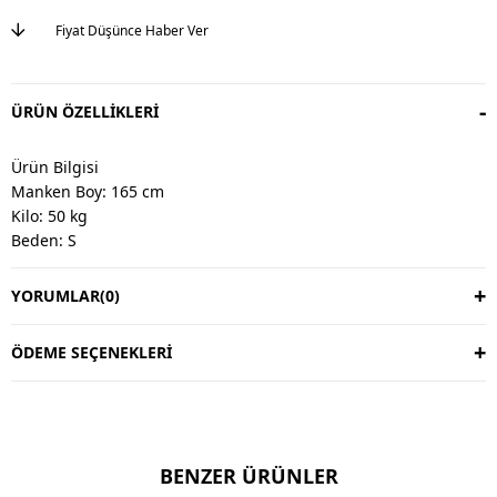
Fiyat Düşünce Haber Ver
ÜRÜN ÖZELLIKLERI
Ürün Bilgisi
Manken Boy: 165 cm
Kilo: 50 kg
Beden: S
YORUMLAR
(0)
Değişim & İade
Değişim vardır, iade yoktur.
Değişim süresi 3 iş günüdür.
ÖDEME SEÇENEKLERI
Kargo alıcıya aittir.
Kullanım Talimatı
30 derecede yıkayınız.
BENZER ÜRÜNLER
Ters çevirerek yıkayınız.