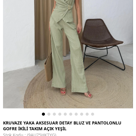
KRUVAZE YAKA AKSESUAR DETAY BLUZ VE PANTOLONLU
GOFRE İKİLİ TAKIM AÇIK YEŞİL
Stok Kodu
(9AU75HKTYG)