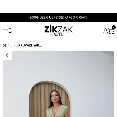
3000₺ ÜZERİ ÜCRETSİZ KARGO FIRSATI!
0
KRUVAZE YAKA AKSESUAR DETAY BLUZ VE PANTOLONLU GOFRE İKİLİ TAKIM AÇIK YEŞİL