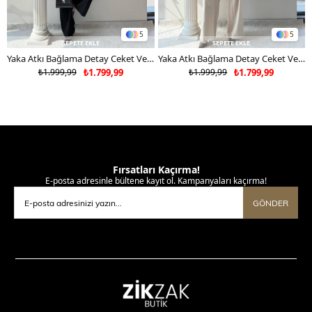
5
5
SEPETE EKLE
SEPETE EKLE
Yaka Atkı Bağlama Detay Ceket Ve Pantolonlu Double Kumaş İkili Takım Siyah 2117
Yaka Atkı Bağlama Detay Ceket Ve Pantolonlu Double Kumaş İkili Takım Bej 2117
₺1.999,99
₺1.799,99
₺1.999,99
₺1.799,99
Fırsatları Kaçırma!
E-posta adresinle bültene kayıt ol. Kampanyaları kaçırma!
GÖNDER