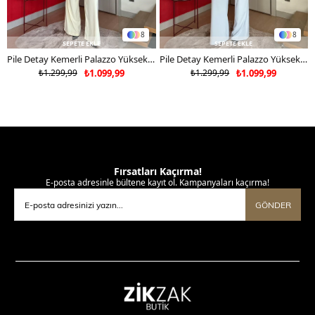
8
8
SEPETE EKLE
SEPETE EKLE
Pile Detay Kemerli Palazzo Yüksek Bel Pantolon Sarı 2081
Pile Detay Kemerli Palazzo Yüksek Bel Pantolon Mavi 2081
₺1.299,99
₺1.099,99
₺1.299,99
₺1.099,99
Fırsatları Kaçırma!
E-posta adresinle bültene kayıt ol. Kampanyaları kaçırma!
GÖNDER