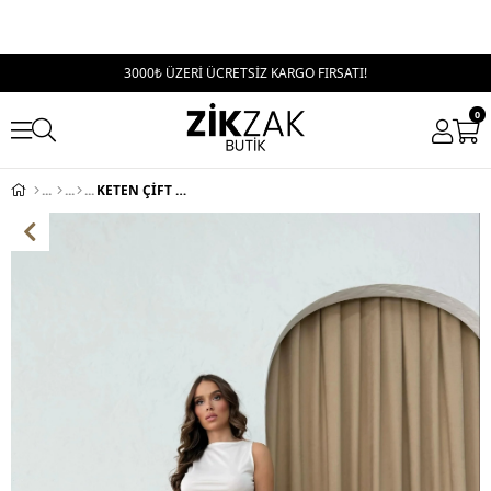
3000₺ ÜZERİ ÜCRETSİZ KARGO FIRSATI!
0
KETEN ÇİFT DÜĞME DETAY YÜKSEK BEL PALAZZO PANTOLON KREM