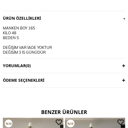
ÜRÜN ÖZELLIKLERI
MANKEN BOY 165
KİLO 48
BEDEN S
DEĞİŞİM VAR İADE YOKTUR
DEĞİŞİM 3 İŞ GÜNÜDÜR
KARGO ALICIYA AİTTİR
YORUMLAR
(0)
KULLANIM TALİMATI
30 DERECE YIKANIR
TERS CEVİRİP YIKAYINIZ
ÖDEME SEÇENEKLERI
CİFT RENKLİ ÜRÜNLERDE YIKAMA MENDİLİ KULLANINIZ
DERİ SÜET ÜRÜNLERİ MAKİNEDE YIKAMAYINIZ KURU TEMİZLEME
TERCİH EDİNİZ
BENZER ÜRÜNLER
%10
%10