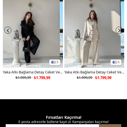
5
5
SEPETE EKLE
SEPETE EKLE
Yaka Atkı Bağlama Detay Ceket Ve Pantolonlu Double Kumaş İkili Takım Siyah 2117
Yaka Atkı Bağlama Detay Ceket Ve Pantolonlu Double Kumaş İkili Takım Bej 2117
₺1.999,99
₺1.799,99
₺1.999,99
₺1.799,99
Fırsatları Kaçırma!
E-posta adresinle bültene kayıt ol. Kampanyaları kaçırma!