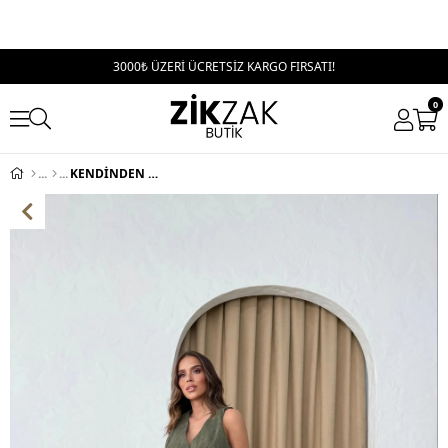
3000₺ ÜZERİ ÜCRETSİZ KARGO FIRSATI!
0
KENDİNDEN DESENLİ YELEK VE PANTOLONLU İKİLİ TAKIM HAKİ