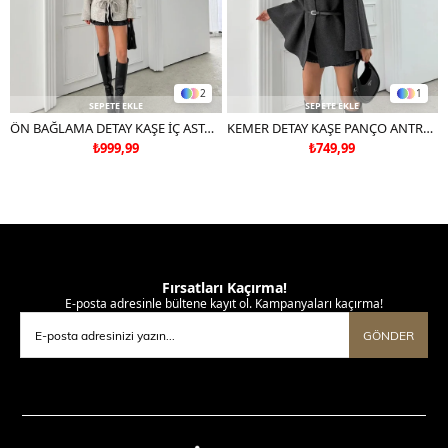
2
1
SEPETE EKLE
SEPETE EKLE
ÖN BAĞLAMA DETAY KAŞE İÇ ASTARLI MONT GRİ
KEMER DETAY KAŞE PANÇO ANTRASİT
₺999,99
₺749,99
Fırsatları Kaçırma!
E-posta adresinle bültene kayıt ol. Kampanyaları kaçırma!
GÖNDER