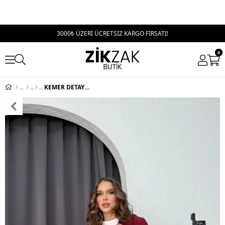
3000₺ ÜZERİ ÜCRETSİZ KARGO FIRSATI!
0
KEMER DETAY OVERSİZE BLAZER CEKET BORDO