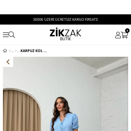
3000₺ ÜZERİ ÜCRETSİZ KARGO FIRSATI!
0
KARPUZ KOL BAGLAMA DETAY BLUZ VE PANTOLONLU İKİLİ TAKIM MAVİ