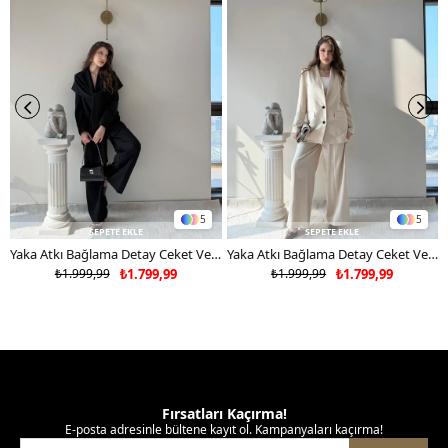
tercih ediniz.
5
5
SEPETE EKLE
SEPETE EKLE
Yaka Atkı Bağlama Detay Ceket Ve Pantolonlu Double Kumaş İkili Takım Siyah 2117
Yaka Atkı Bağlama Detay Ceket Ve Pantolonlu Double Kumaş İkili Takım Bej 2117
₺1.999,99
₺1.799,99
₺1.999,99
₺1.799,99
Fırsatları Kaçırma!
E-posta adresinle bültene kayıt ol. Kampanyaları kaçırma!