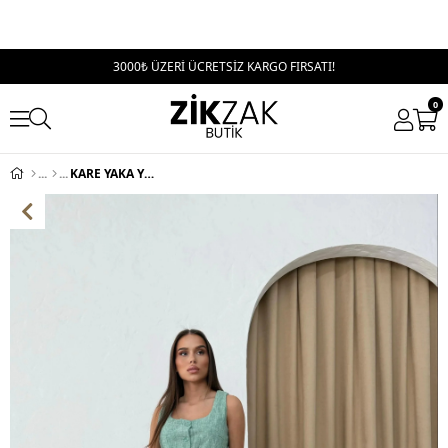
3000₺ ÜZERİ ÜCRETSİZ KARGO FIRSATI!
0
KARE YAKA YELEK VE PANTOLONLU KETEN İKİLİ TAKIM YEŞİL