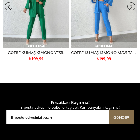
SEPETE EKLE
SEPETE EKLE
GOFRE KUMAŞ KİMONO YEŞİL
GOFRE KUMAŞ KİMONO MAVİ TAKIM DEĞİLDİR
₺199,99
₺199,99
Fırsatları Kaçırma!
E-posta adresinle bültene kayıt ol. Kampanyaları kaçırma!
GÖNDER