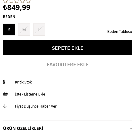
₺849,99
BEDEN
S
M
L
Beden Tablosu
FAVORILERE EKLE
Kritik Stok
İstek Listeme Ekle
Fiyat Düşünce Haber Ver
ÜRÜN ÖZELLIKLERI