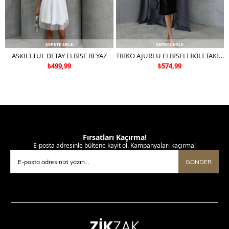
SEPETE EKLE
SEPETE EKLE
ASKILI TÜL DETAY ELBİSE BEYAZ
TRİKO AJURLU ELBİSELİ İKİLİ TAKIM SİYAH
₺499,99
₺574,99
Fırsatları Kaçırma!
E-posta adresinle bültene kayıt ol. Kampanyaları kaçırma!
GÖNDER