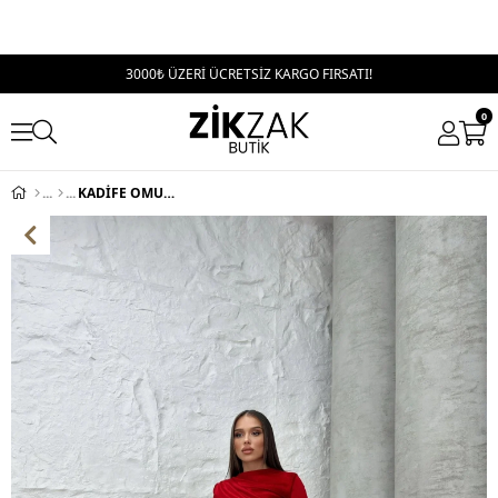
3000₺ ÜZERİ ÜCRETSİZ KARGO FIRSATI!
0
KADİFE OMUZ VE BEL DRAPE DETAY UZUN ELBİSE KIRMIZI