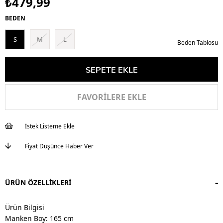
₺479,99
BEDEN
S
M
L
Beden Tablosu
FAVORILERE EKLE
İstek Listeme Ekle
Fiyat Düşünce Haber Ver
ÜRÜN ÖZELLIKLERI
Ürün Bilgisi
Manken Boy: 165 cm