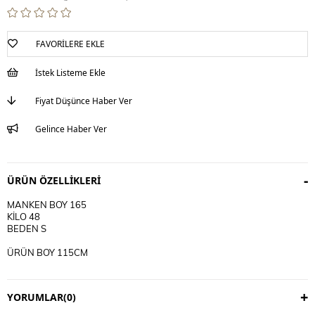
FAVORILERE EKLE
İstek Listeme Ekle
Fiyat Düşünce Haber Ver
Gelince Haber Ver
ÜRÜN ÖZELLIKLERI
MANKEN BOY 165
KİLO 48
BEDEN S
ÜRÜN BOY 115CM
DEĞİŞİM VAR İADE YOKTUR
DEĞİŞİM 3 İŞ GÜNÜDÜR
YORUMLAR
(0)
KARGO ALICIYA AİTTİR