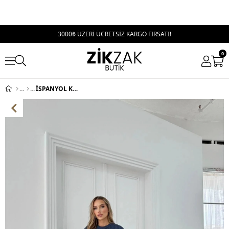
3000₺ ÜZERİ ÜCRETSİZ KARGO FIRSATI!
0
İSPANYOL KOL SALAŞ BLUZ VE PANTOLONLU TERS DİKİŞ İKİLİ TAKIM LACİVERT